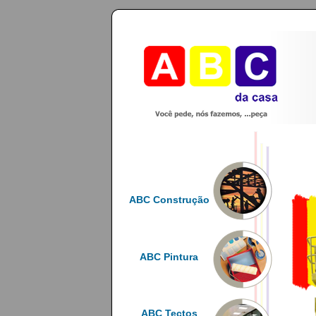
ABC Construção
ABC Pintura
ABC Tectos