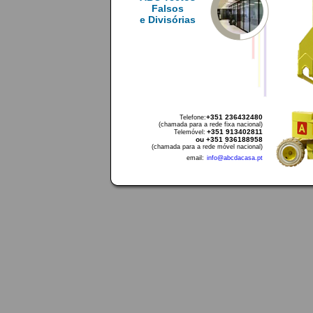
Falsos
e Divisórias
+351 236432480
Telefone:
(chamada para a rede fixa nacional)
+351 913402811
Telemóvel:
ou +351 936188958
(chamada para a rede móvel nacional)
email:
info@abcdacasa.pt